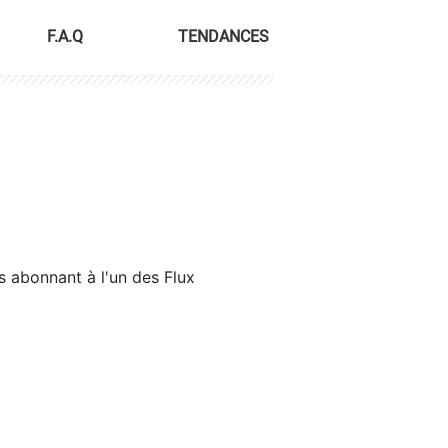
F.A.Q
TENDANCES
s abonnant à l'un des Flux