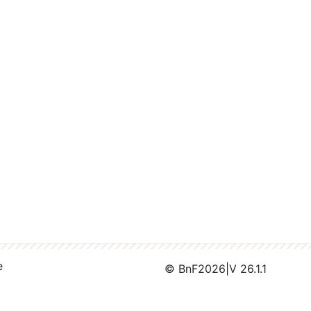
e
© BnF
2026
|
V 26.1.1