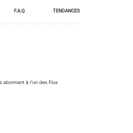
F.A.Q
TENDANCES
s abonnant à l'un des Flux