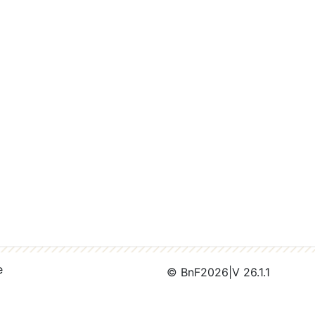
e
© BnF
2026
|
V 26.1.1