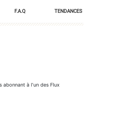
F.A.Q
TENDANCES
s abonnant à l'un des Flux