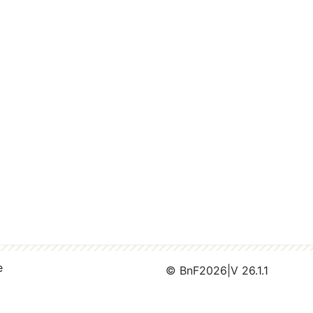
e
© BnF
2026
|
V 26.1.1