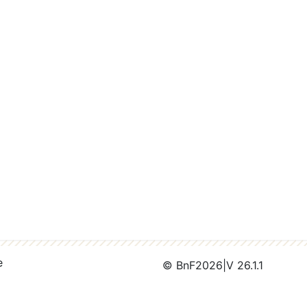
e
© BnF
2026
|
V 26.1.1