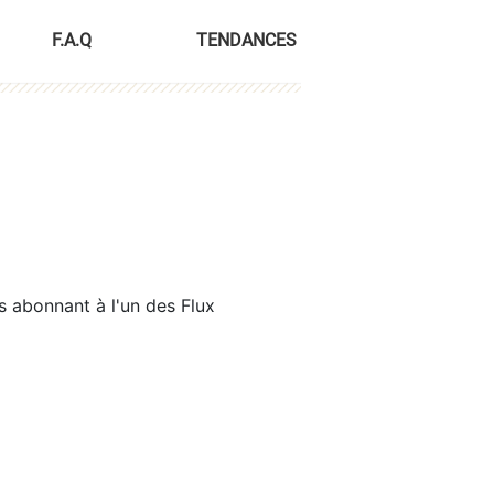
F.A.Q
TENDANCES
s abonnant à l'un des Flux