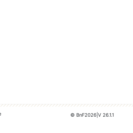
e
© BnF
2026
|
V 26.1.1