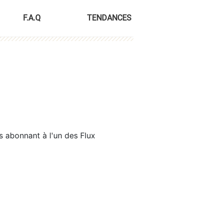
F.A.Q
TENDANCES
s abonnant à l'un des Flux