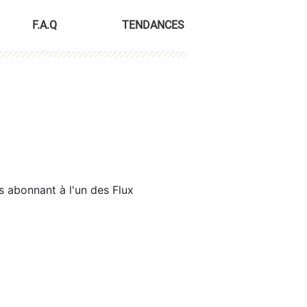
F.A.Q
TENDANCES
s abonnant à l'un des Flux