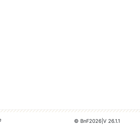
e
© BnF
2026
|
V 26.1.1