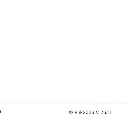
e
© BnF
2026
|
V 26.1.1