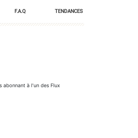
F.A.Q
TENDANCES
s abonnant à l'un des Flux