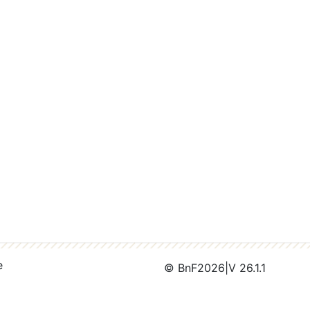
e
© BnF
2026
|
V 26.1.1