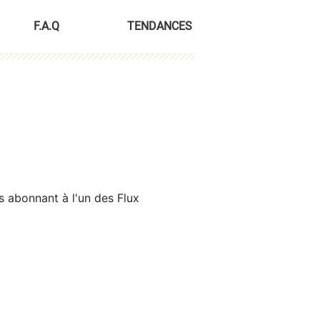
F.A.Q
TENDANCES
s abonnant à l'un des Flux