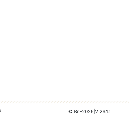
e
© BnF
2026
|
V 26.1.1