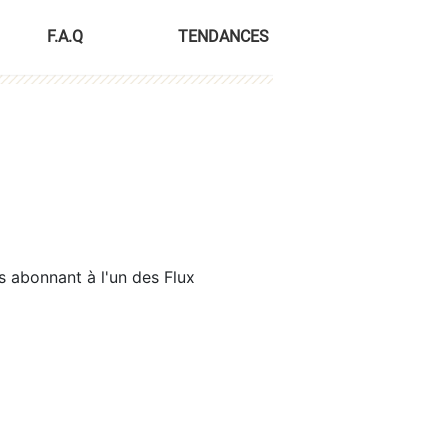
F.A.Q
TENDANCES
s abonnant à l'un des Flux