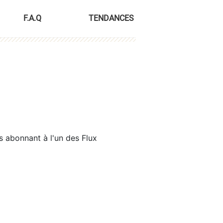
F.A.Q
TENDANCES
s abonnant à l'un des Flux