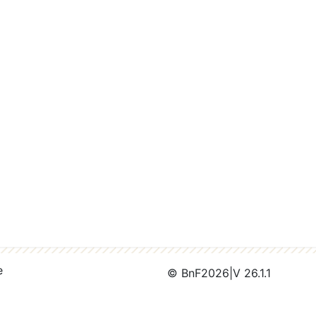
e
© BnF
2026
|
V 26.1.1