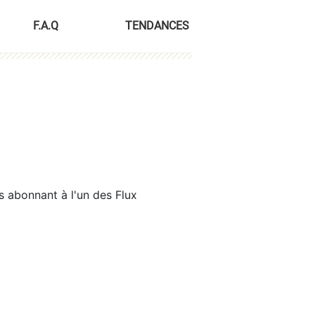
F.A.Q
TENDANCES
s abonnant à l'un des Flux