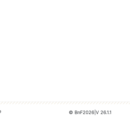
e
© BnF
2026
|
V 26.1.1