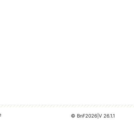
e
© BnF
2026
|
V 26.1.1