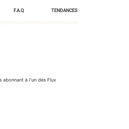
F.A.Q
TENDANCES
s abonnant à l'un des Flux