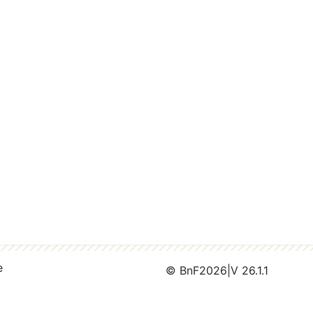
e
© BnF
2026
|
V 26.1.1