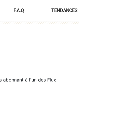
F.A.Q
TENDANCES
s abonnant à l'un des Flux