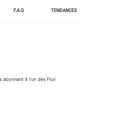
F.A.Q
TENDANCES
s abonnant à l'un des Flux