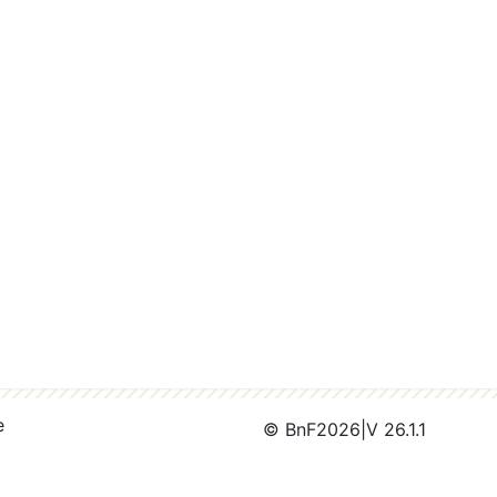
e
© BnF
2026
|
V 26.1.1