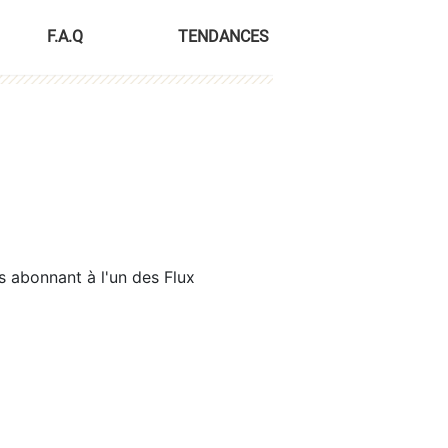
F.A.Q
TENDANCES
s abonnant à l'un des Flux