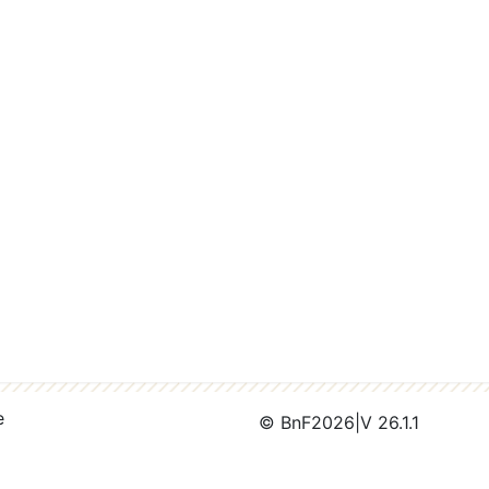
e
© BnF
2026
|
V 26.1.1