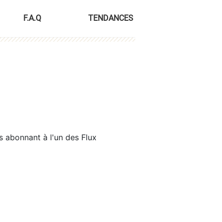
F.A.Q
TENDANCES
s abonnant à l'un des Flux