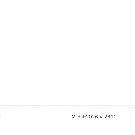
e
© BnF
2026
|
V 26.1.1