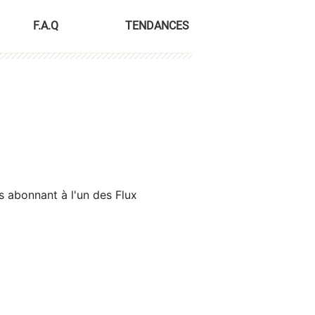
F.A.Q
TENDANCES
s abonnant à l'un des Flux