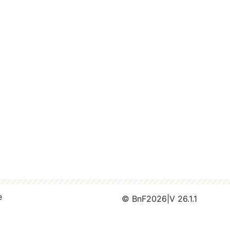
e
© BnF
2026
|
V 26.1.1