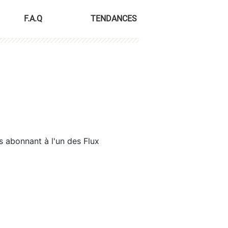
F.A.Q
TENDANCES
s abonnant à l'un des Flux