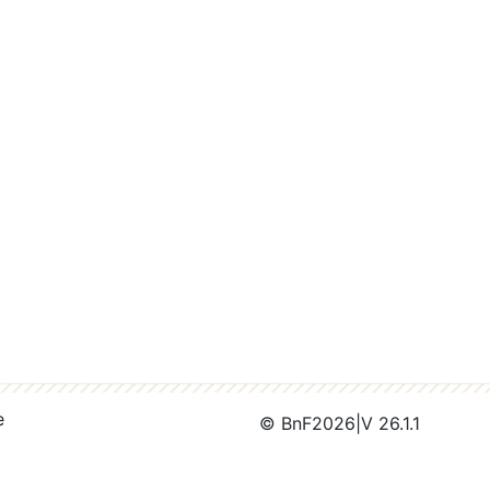
e
© BnF
2026
|
V 26.1.1