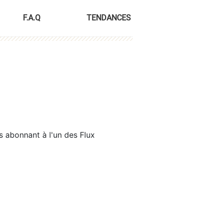
F.A.Q
TENDANCES
s abonnant à l'un des Flux