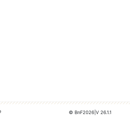
e
© BnF
2026
|
V 26.1.1