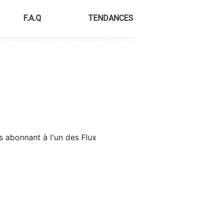
F.A.Q
TENDANCES
s abonnant à l'un des Flux