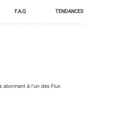
F.A.Q
TENDANCES
s abonnant à l'un des Flux