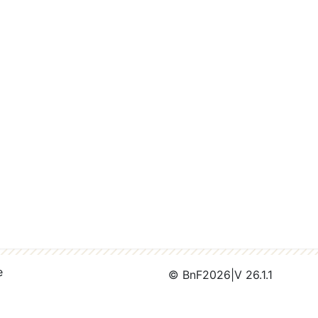
e
© BnF
2026
|
V 26.1.1