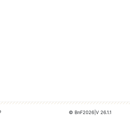
e
© BnF
2026
|
V 26.1.1