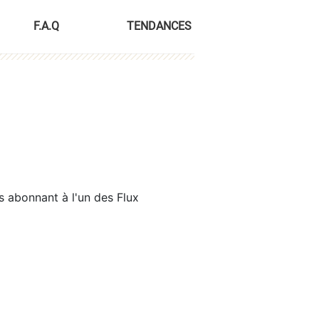
F.A.Q
TENDANCES
s abonnant à l'un des Flux