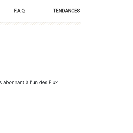
F.A.Q
TENDANCES
s abonnant à l'un des Flux