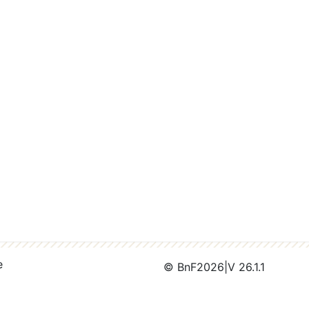
e
© BnF
2026
|
V 26.1.1