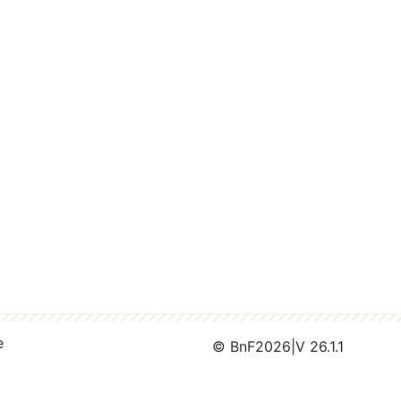
e
© BnF
2026
|
V 26.1.1