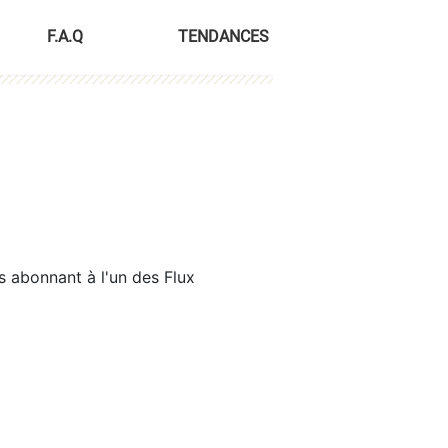
F.A.Q
TENDANCES
s abonnant à l'un des Flux