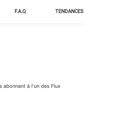
F.A.Q
TENDANCES
s abonnant à l'un des Flux