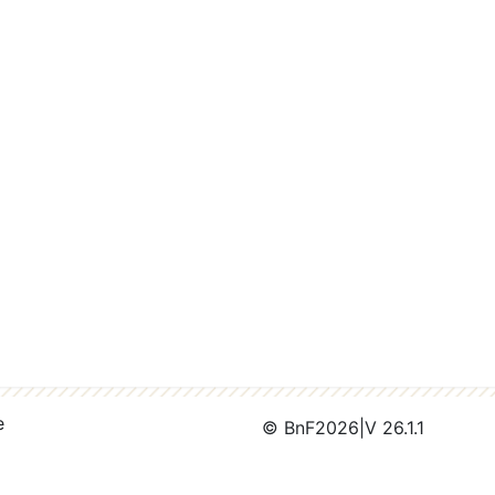
e
© BnF
2026
|
V 26.1.1