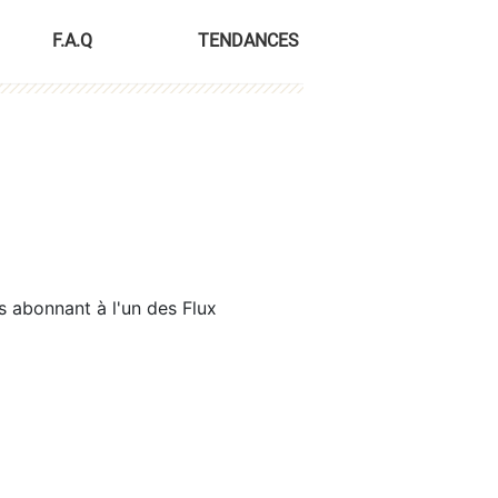
F.A.Q
TENDANCES
s abonnant à l'un des Flux