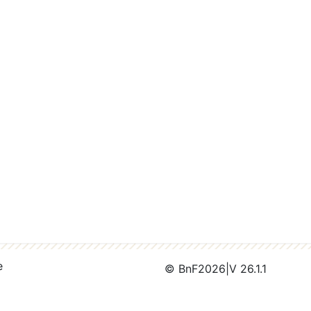
e
© BnF
2026
|
V 26.1.1