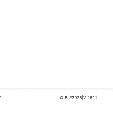
e
© BnF
2026
|
V 26.1.1