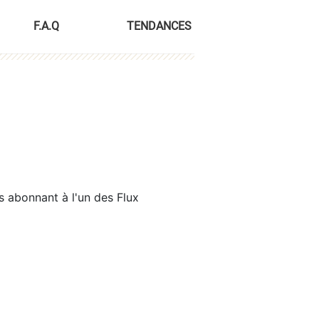
F.A.Q
TENDANCES
s abonnant à l'un des Flux