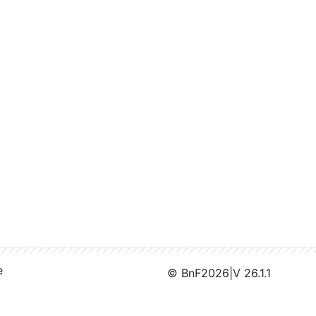
e
© BnF
2026
|
V 26.1.1