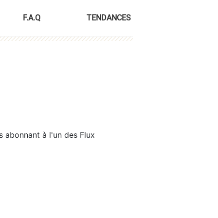
F.A.Q
TENDANCES
s abonnant à l'un des Flux