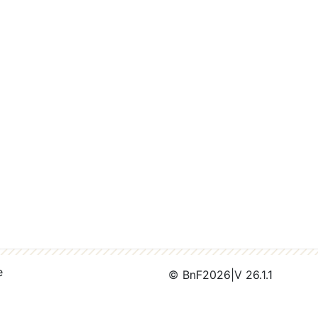
e
© BnF
2026
|
V 26.1.1