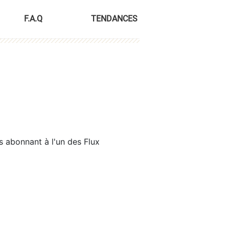
F.A.Q
TENDANCES
s abonnant à l'un des Flux