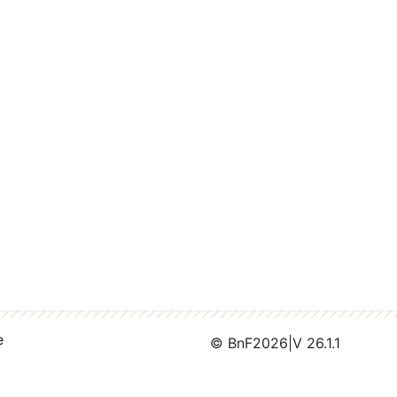
e
© BnF
2026
|
V 26.1.1