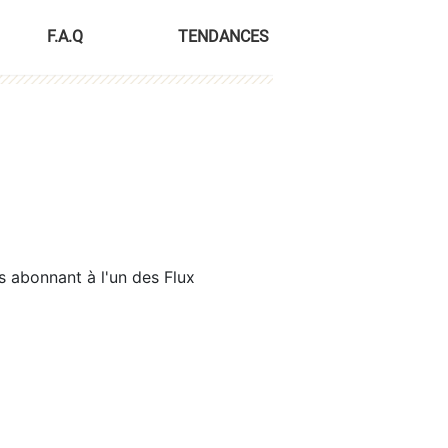
F.A.Q
TENDANCES
s abonnant à l'un des Flux