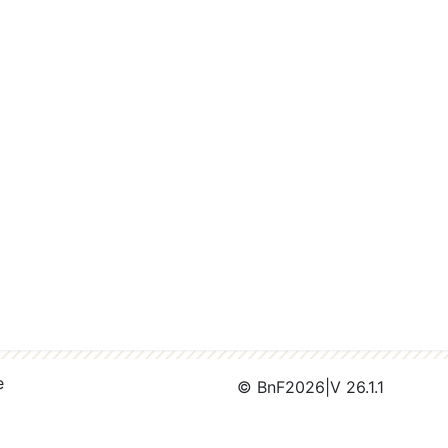
e
© BnF
2026
|
V 26.1.1