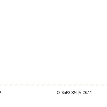
e
© BnF
2026
|
V 26.1.1