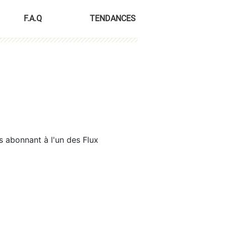
F.A.Q
TENDANCES
s abonnant à l'un des Flux