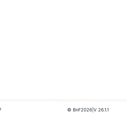
e
© BnF
2026
|
V 26.1.1