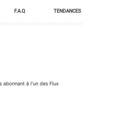
F.A.Q
TENDANCES
s abonnant à l'un des Flux