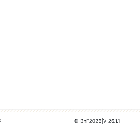
e
© BnF
2026
|
V 26.1.1