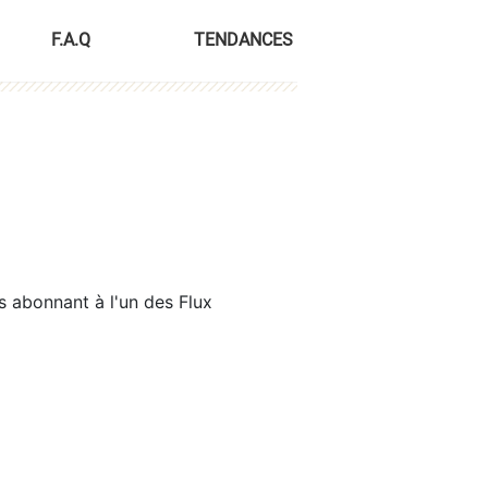
F.A.Q
TENDANCES
s abonnant à l'un des Flux