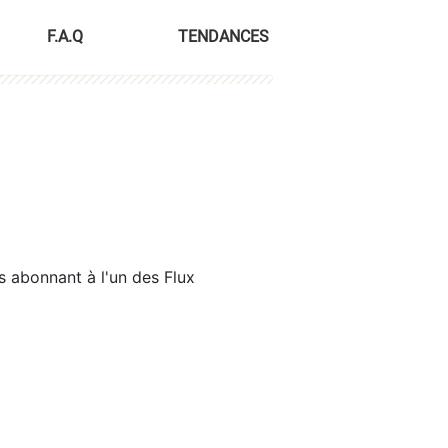
F.A.Q
TENDANCES
s abonnant à l'un des Flux