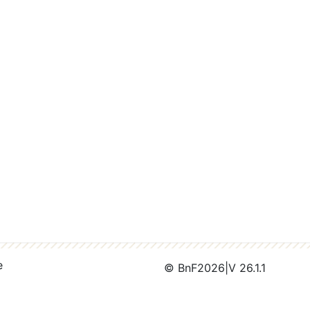
e
© BnF
2026
|
V 26.1.1