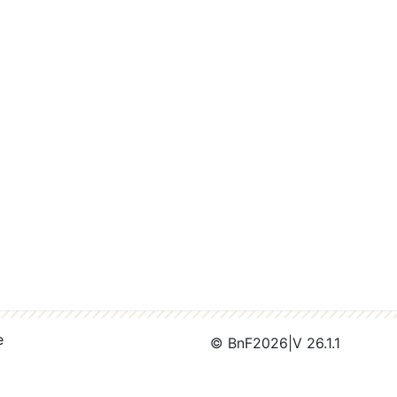
e
© BnF
2026
|
V 26.1.1