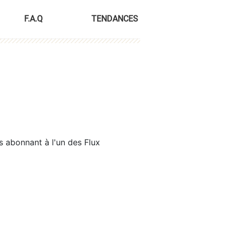
F.A.Q
TENDANCES
s abonnant à l'un des Flux