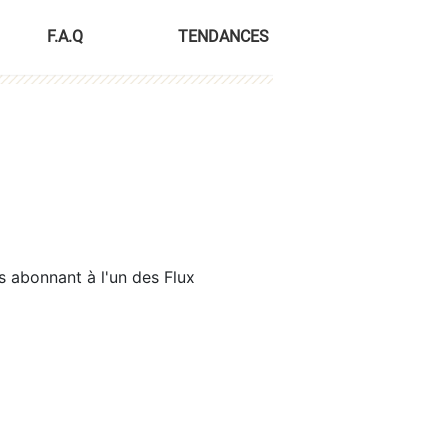
F.A.Q
TENDANCES
s abonnant à l'un des Flux