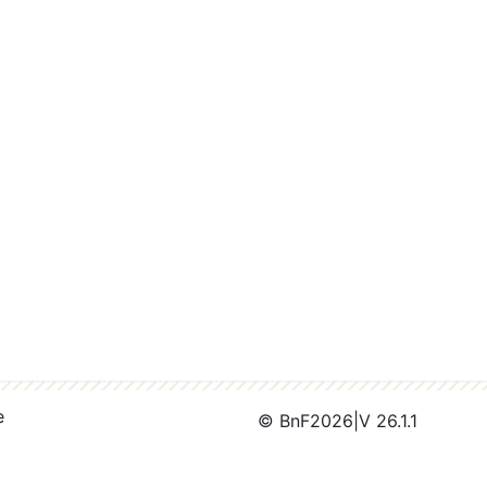
e
© BnF
2026
|
V 26.1.1