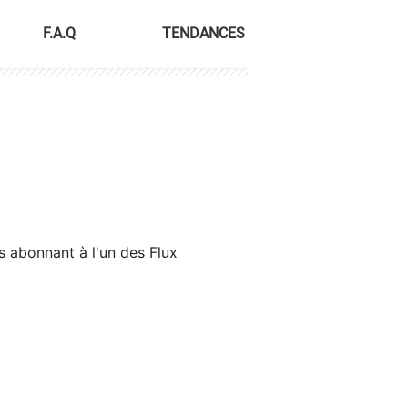
F.A.Q
TENDANCES
s abonnant à l'un des Flux