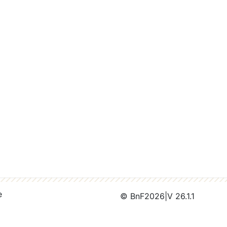
e
© BnF
2026
|
V 26.1.1