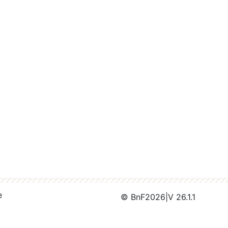
e
© BnF
2026
|
V 26.1.1