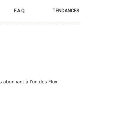
F.A.Q
TENDANCES
s abonnant à l'un des Flux