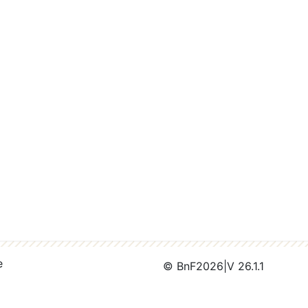
e
© BnF
2026
|
V 26.1.1