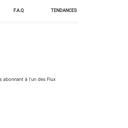
F.A.Q
TENDANCES
s abonnant à l'un des Flux