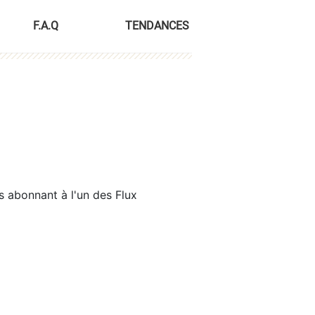
F.A.Q
TENDANCES
s abonnant à l'un des Flux