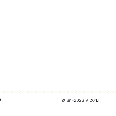
e
© BnF
2026
|
V 26.1.1