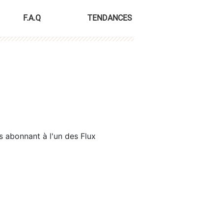
F.A.Q
TENDANCES
s abonnant à l'un des Flux