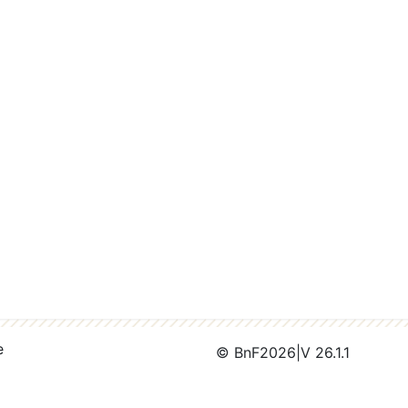
e
© BnF
2026
|
V 26.1.1