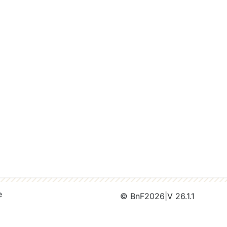
e
© BnF
2026
|
V 26.1.1