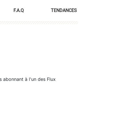
F.A.Q
TENDANCES
s abonnant à l'un des Flux