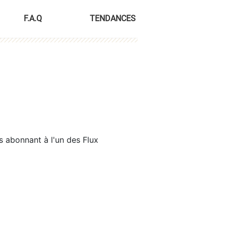
F.A.Q
TENDANCES
s abonnant à l'un des Flux