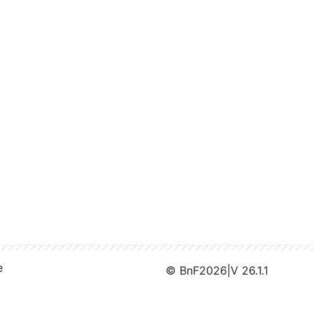
e
© BnF
2026
|
V 26.1.1