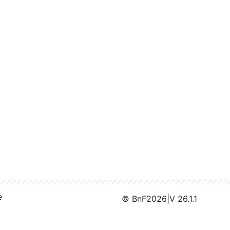
e
© BnF
2026
|
V 26.1.1