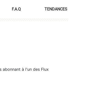
F.A.Q
TENDANCES
s abonnant à l'un des Flux