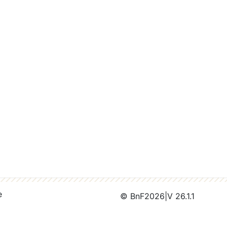
e
© BnF
2026
|
V 26.1.1