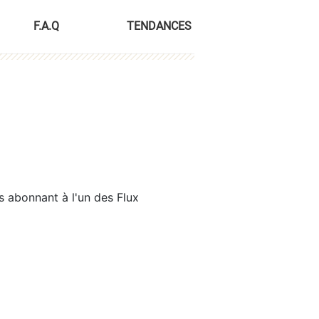
F.A.Q
TENDANCES
s abonnant à l'un des Flux