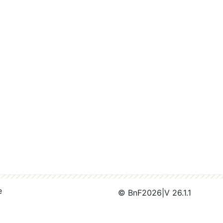
e
© BnF
2026
|
V 26.1.1