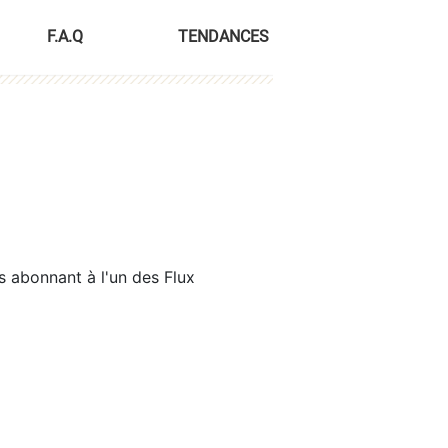
F.A.Q
TENDANCES
s abonnant à l'un des Flux