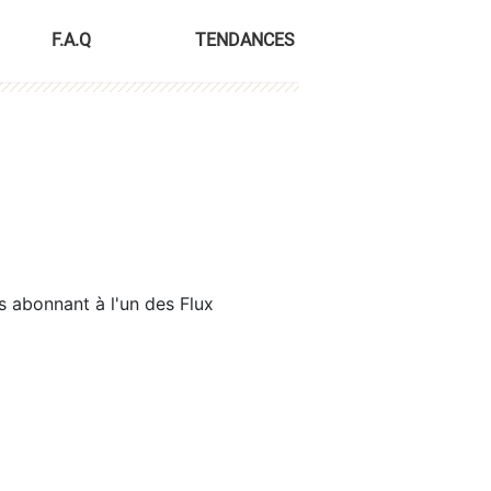
F.A.Q
TENDANCES
s abonnant à l'un des Flux