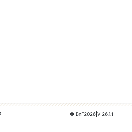
e
© BnF
2026
|
V 26.1.1