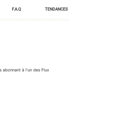
F.A.Q
TENDANCES
s abonnant à l'un des Flux