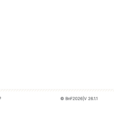
e
© BnF
2026
|
V 26.1.1