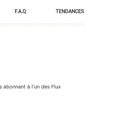
F.A.Q
TENDANCES
s abonnant à l'un des Flux