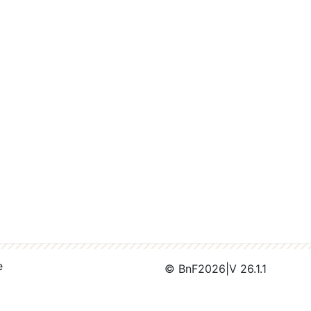
e
© BnF
2026
|
V 26.1.1